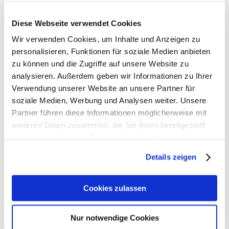
Diese Webseite verwendet Cookies
Wir verwenden Cookies, um Inhalte und Anzeigen zu
Wie sind Sie auf uns aufmerksam geworden?
personalisieren, Funktionen für soziale Medien anbieten
zu können und die Zugriffe auf unsere Website zu
analysieren. Außerdem geben wir Informationen zu Ihrer
Verwendung unserer Website an unsere Partner für
Datenschutz
*
soziale Medien, Werbung und Analysen weiter. Unsere
Ja, ich habe die
Datenschutzerklärung
zur Kenntnis
Partner führen diese Informationen möglicherweise mit
genommen und bin damit einverstanden dass die von
weiteren Daten zusammen, die Sie ihnen bereitgestellt
mir angegebenen Daten elektronisch erhoben und
haben oder die sie im Rahmen Ihrer Nutzung der Dienste
gespeichert werden. Meine Daten werden dabei nur
gesammelt haben.
streng zweckgebunden zur Bearbeitung und
Details zeigen
Beantwortung meiner Anfrage genutzt.
Sicherheitsabfrage
*
Cookies zulassen
Nur notwendige Cookies